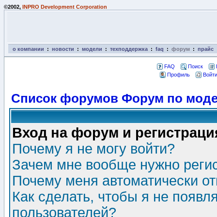
©2002,
INPRO Development Corporation
о компании
:
новости
:
модели
:
техподдержка
:
faq
:
форум
:
прайс
FAQ
Поиск
Профиль
Войти
Список форумов Форум по моде
Вход на форум и регистраци
Почему я не могу войти?
Зачем мне вообще нужно реги
Почему меня автоматически о
Как сделать, чтобы я не появл
пользователей?