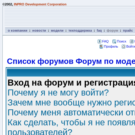
©2002,
INPRO Development Corporation
о компании
:
новости
:
модели
:
техподдержка
:
faq
:
форум
:
прайс
FAQ
Поиск
Профиль
Войти
Список форумов Форум по моде
Вход на форум и регистраци
Почему я не могу войти?
Зачем мне вообще нужно реги
Почему меня автоматически о
Как сделать, чтобы я не появл
пользователей?