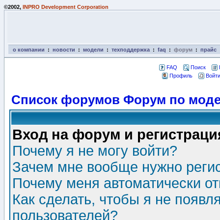
©2002,
INPRO Development Corporation
о компании
:
новости
:
модели
:
техподдержка
:
faq
:
форум
:
прайс
FAQ
Поиск
Профиль
Войти
Список форумов Форум по моде
Вход на форум и регистраци
Почему я не могу войти?
Зачем мне вообще нужно реги
Почему меня автоматически о
Как сделать, чтобы я не появл
пользователей?