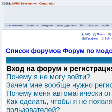
©2002,
INPRO Development Corporation
о компании
:
новости
:
модели
:
техподдержка
:
faq
:
форум
:
прайс
FAQ
Поиск
Профиль
Войти
Список форумов Форум по моде
Вход на форум и регистраци
Почему я не могу войти?
Зачем мне вообще нужно реги
Почему меня автоматически о
Как сделать, чтобы я не появл
пользователей?