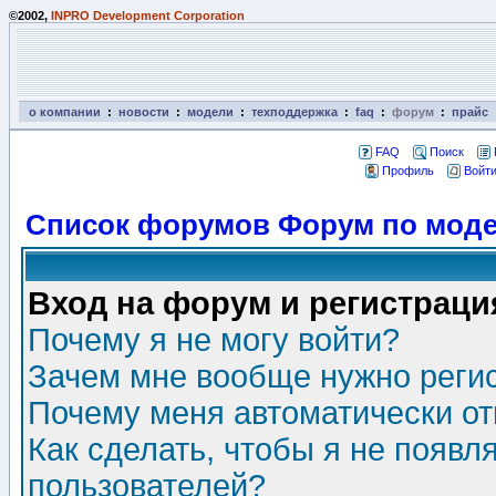
©2002,
INPRO Development Corporation
о компании
:
новости
:
модели
:
техподдержка
:
faq
:
форум
:
прайс
FAQ
Поиск
Профиль
Войти
Список форумов Форум по моде
Вход на форум и регистраци
Почему я не могу войти?
Зачем мне вообще нужно реги
Почему меня автоматически о
Как сделать, чтобы я не появл
пользователей?