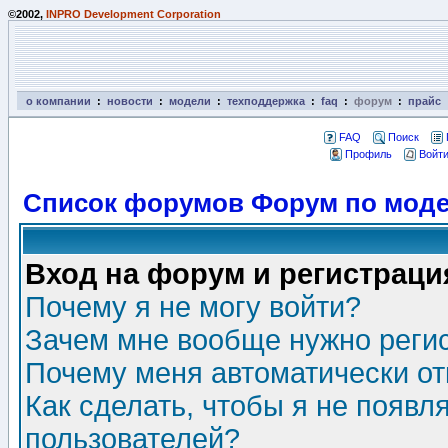
©2002,
INPRO Development Corporation
о компании
:
новости
:
модели
:
техподдержка
:
faq
:
форум
:
прайс
FAQ
Поиск
Профиль
Войти
Список форумов Форум по моде
Вход на форум и регистраци
Почему я не могу войти?
Зачем мне вообще нужно реги
Почему меня автоматически о
Как сделать, чтобы я не появл
пользователей?