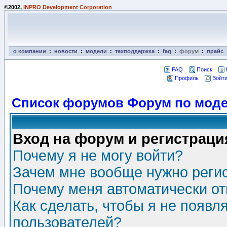
©2002,
INPRO Development Corporation
о компании
:
новости
:
модели
:
техподдержка
:
faq
:
форум
:
прайс
FAQ
Поиск
Профиль
Войти
Список форумов Форум по моде
Вход на форум и регистраци
Почему я не могу войти?
Зачем мне вообще нужно реги
Почему меня автоматически о
Как сделать, чтобы я не появл
пользователей?