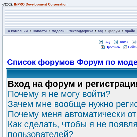
©2002,
INPRO Development Corporation
о компании
:
новости
:
модели
:
техподдержка
:
faq
:
форум
:
прайс
FAQ
Поиск
Профиль
Войти
Список форумов Форум по моде
Вход на форум и регистраци
Почему я не могу войти?
Зачем мне вообще нужно реги
Почему меня автоматически о
Как сделать, чтобы я не появл
пользователей?