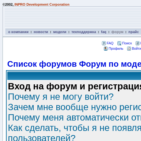
©2002,
INPRO Development Corporation
о компании
:
новости
:
модели
:
техподдержка
:
faq
:
форум
:
прайс
FAQ
Поиск
Профиль
Войти
Список форумов Форум по моде
Вход на форум и регистраци
Почему я не могу войти?
Зачем мне вообще нужно реги
Почему меня автоматически о
Как сделать, чтобы я не появл
пользователей?