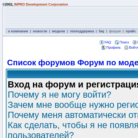
©2002,
INPRO Development Corporation
о компании
:
новости
:
модели
:
техподдержка
:
faq
:
форум
:
прайс
FAQ
Поиск
Профиль
Войти
Список форумов Форум по моде
Вход на форум и регистраци
Почему я не могу войти?
Зачем мне вообще нужно реги
Почему меня автоматически о
Как сделать, чтобы я не появл
пользователей?