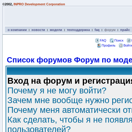
©2002,
INPRO Development Corporation
о компании
:
новости
:
модели
:
техподдержка
:
faq
:
форум
:
прайс
FAQ
Поиск
Профиль
Войти
Список форумов Форум по моде
Вход на форум и регистраци
Почему я не могу войти?
Зачем мне вообще нужно реги
Почему меня автоматически о
Как сделать, чтобы я не появл
пользователей?