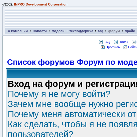
©2002,
INPRO Development Corporation
о компании
:
новости
:
модели
:
техподдержка
:
faq
:
форум
:
прайс
FAQ
Поиск
Профиль
Войти
Список форумов Форум по моде
Вход на форум и регистраци
Почему я не могу войти?
Зачем мне вообще нужно реги
Почему меня автоматически о
Как сделать, чтобы я не появл
пользователей?