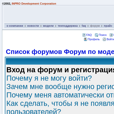
©2002,
INPRO Development Corporation
о компании
:
новости
:
модели
:
техподдержка
:
faq
:
форум
:
прайс
FAQ
Поиск
Профиль
Войти
Список форумов Форум по моде
Вход на форум и регистраци
Почему я не могу войти?
Зачем мне вообще нужно реги
Почему меня автоматически о
Как сделать, чтобы я не появл
пользователей?