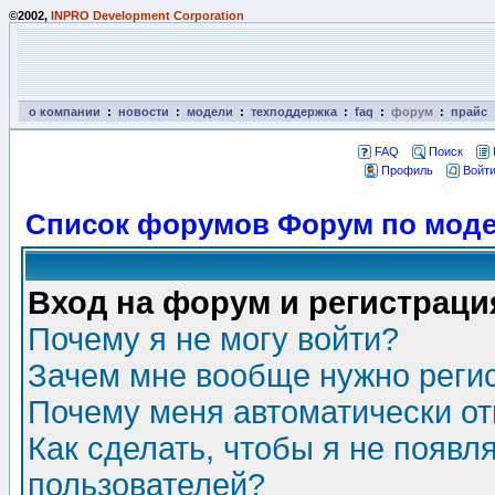
©2002,
INPRO Development Corporation
о компании
:
новости
:
модели
:
техподдержка
:
faq
:
форум
:
прайс
FAQ
Поиск
Профиль
Войти
Список форумов Форум по моде
Вход на форум и регистраци
Почему я не могу войти?
Зачем мне вообще нужно реги
Почему меня автоматически о
Как сделать, чтобы я не появл
пользователей?