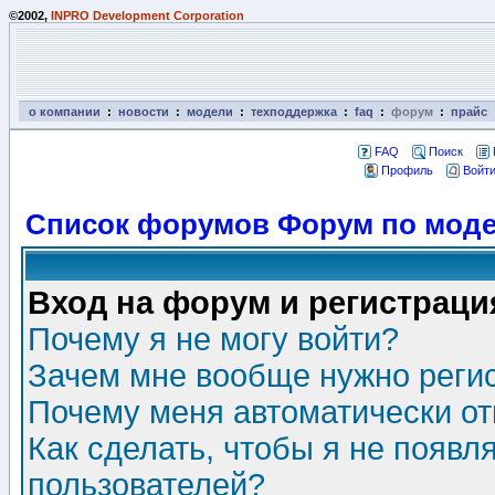
©2002,
INPRO Development Corporation
о компании
:
новости
:
модели
:
техподдержка
:
faq
:
форум
:
прайс
FAQ
Поиск
Профиль
Войти
Список форумов Форум по моде
Вход на форум и регистраци
Почему я не могу войти?
Зачем мне вообще нужно реги
Почему меня автоматически о
Как сделать, чтобы я не появл
пользователей?