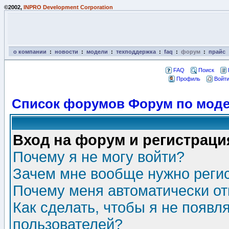
©2002,
INPRO Development Corporation
о компании
:
новости
:
модели
:
техподдержка
:
faq
:
форум
:
прайс
FAQ
Поиск
Профиль
Войти
Список форумов Форум по моде
Вход на форум и регистраци
Почему я не могу войти?
Зачем мне вообще нужно реги
Почему меня автоматически о
Как сделать, чтобы я не появл
пользователей?