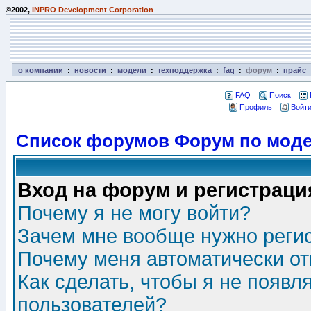
©2002,
INPRO Development Corporation
о компании
:
новости
:
модели
:
техподдержка
:
faq
:
форум
:
прайс
FAQ
Поиск
Профиль
Войти
Список форумов Форум по моде
Вход на форум и регистраци
Почему я не могу войти?
Зачем мне вообще нужно реги
Почему меня автоматически о
Как сделать, чтобы я не появл
пользователей?