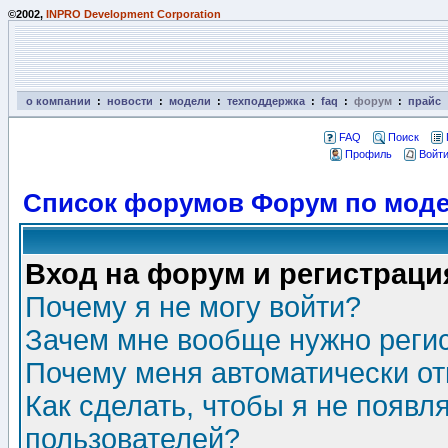
©2002,
INPRO Development Corporation
о компании
:
новости
:
модели
:
техподдержка
:
faq
:
форум
:
прайс
FAQ
Поиск
Профиль
Войти
Список форумов Форум по моде
Вход на форум и регистраци
Почему я не могу войти?
Зачем мне вообще нужно реги
Почему меня автоматически о
Как сделать, чтобы я не появл
пользователей?