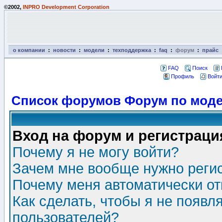
©2002,
INPRO Development Corporation
о компании
:
новости
:
модели
:
техподдержка
:
faq
:
форум
:
прайс
FAQ
Поиск
Профиль
Войти
Список форумов Форум по моде
Вход на форум и регистраци
Почему я не могу войти?
Зачем мне вообще нужно реги
Почему меня автоматически о
Как сделать, чтобы я не появл
пользователей?