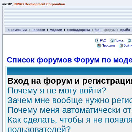
©2002,
INPRO Development Corporation
о компании
:
новости
:
модели
:
техподдержка
:
faq
:
форум
:
прайс
FAQ
Поиск
Профиль
Войти
Список форумов Форум по моде
Вход на форум и регистраци
Почему я не могу войти?
Зачем мне вообще нужно реги
Почему меня автоматически о
Как сделать, чтобы я не появл
пользователей?