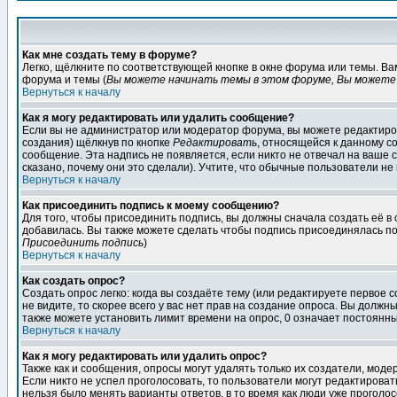
Как мне создать тему в форуме?
Легко, щёлкните по соответствующей кнопке в окне форума или темы. В
форума и темы (
Вы можете начинать темы в этом форуме, Вы можете 
Вернуться к началу
Как я могу редактировать или удалить сообщение?
Если вы не администратор или модератор форума, вы можете редактиров
создания) щёлкнув по кнопке
Редактировать
, относящейся к данному с
сообщение. Эта надпись не появляется, если никто не отвечал на ваше
сказано, почему они это сделали). Учтите, что обычные пользователи не 
Вернуться к началу
Как присоединить подпись к моему сообщению?
Для того, чтобы присоединить подпись, вы должны сначала создать её в
добавилась. Вы также можете сделать чтобы подпись присоединялась по
Присоединить подпись
)
Вернуться к началу
Как создать опрос?
Создать опрос легко: когда вы создаёте тему (или редактируете первое 
не видите, то скорее всего у вас нет прав на создание опроса. Вы должн
также можете установить лимит времени на опрос, 0 означает постоянны
Вернуться к началу
Как я могу редактировать или удалить опрос?
Также как и сообщения, опросы могут удалять только их создатели, мод
Если никто не успел проголосовать, то пользователи могут редактироват
нельзя было менять варианты ответов, в то время как люди уже проголос