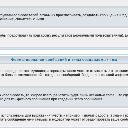
уппам пользователей. Чтобы их просматривать, создавать сообщения и т.д.
ешение, свяжитесь с ними.
обы предотвратить подтасовку результатов анонимными пользователями). Если
Форматирование сообщений и типы создаваемых тем
e определяется администратором (вы также можете отключить его в каждом 
ователю больше возможностей в создании сообщений. За дополнительной инфо
использовать, то, скорее всего, работать будут лишь несколько тэгов. Это с
его для конкретного сообщения при создании этого сообщения.
использованы для выражения чувств, например :) значит радость, :( значит 
делать сообщение нечитаемым, и модератор может отредактировать ваше сооб