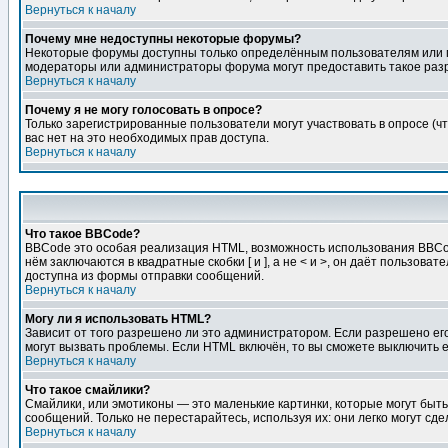
Вернуться к началу
Почему мне недоступны некоторые форумы?
Некоторые форумы доступны только определённым пользователям или гр
модераторы или администраторы форума могут предоставить такое разр
Вернуться к началу
Почему я не могу голосовать в опросе?
Только зарегистрированные пользователи могут участвовать в опросе (чт
вас нет на это необходимых прав доступа.
Вернуться к началу
Что такое BBCode?
BBCode это особая реализация HTML, возможность использования BBCod
нём заключаются в квадратные скобки [ и ], а не < и >, он даёт польз
доступна из формы отправки сообщений.
Вернуться к началу
Могу ли я использовать HTML?
Зависит от того разрешено ли это администратором. Если разрешено его 
могут вызвать проблемы. Если HTML включён, то вы сможете выключить 
Вернуться к началу
Что такое смайлики?
Смайлики, или эмотиконы — это маленькие картинки, которые могут быть 
сообщений. Только не перестарайтесь, используя их: они легко могут с
Вернуться к началу