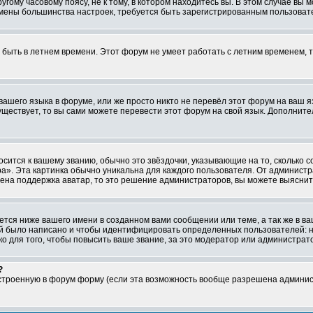
ому часовому поясу, не к тому, в котором находитесь вы. В этом случае вы м
ля смены большинства настроек, требуется быть зарегистрированным пользоват
т быть в летнем времени. Этот форум не умеет работать с летним временем, 
 вашего языка в форуме, или же просто никто не перевёл этот форум на ваш 
существует, то вы сами можете перевести этот форум на свой язык. Дополни
осится к вашему званию, обычно это звёздочки, указывающие на то, сколько 
». Эта картинка обычно уникальна для каждого пользователя. От администрат
чена поддержка аватар, то это решение администраторов, вы можете выяснит
тся ниже вашего имени в созданном вами сообщении или теме, а так же в ва
ний было написано и чтобы идентифицировать определенных пользователей:
 для того, чтобы повысить ваше звание, за это модератор или администрат
?
встроенную в форум форму (если эта возможность вообще разрешена админис