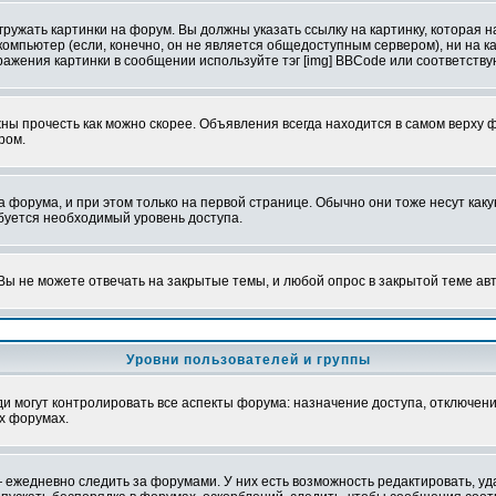
ружать картинки на форум. Вы должны указать ссылку на картинку, которая н
вой компьютер (если, конечно, он не является общедоступным сервером), ни на
бражения картинки в сообщении используйте тэг [img] BBCode или соответств
ы прочесть как можно скорее. Объявления всегда находится в самом верху 
ром.
рума, и при этом только на первой странице. Обычно они тоже несут какую-
ебуется необходимый уровень доступа.
ы не можете отвечать на закрытые темы, и любой опрос в закрытой теме ав
Уровни пользователей и группы
 могут контролировать все аспекты форума: назначение доступа, отключени
х форумах.
 ежедневно следить за форумами. У них есть возможность редактировать, уд