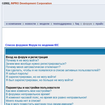
©2002,
INPRO Development Corporation
о компании
:
новости
:
модели
:
техподдержка
:
faq
:
форум
:
прайс
Список форумов Форум по модемам IDC
Вход на форум и регистрация
Почему я не могу войти?
Зачем мне вообще нужно регистрироваться?
Почему меня автоматически отключает?
Как сделать, чтобы я не появлялся в списке активных пользователей?
Я забыл пароль!
Я зарегистрирован, но не могу войти!
Я был зарегистрирован, но больше не могу войти!
Параметры и настройки пользователя
Как мне изменить мои настройки?
В форумах неправильное время!
Я изменил часовой пояс, но время все равно неправильное!
Моего языка нет в списке!
Как я могу поместить картинку под своим именем?