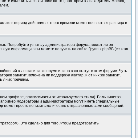
ожете изменить часовой пояс на тот, в котором вы находитесь: Москва,
елем.
так что в период действия летнего времени может появляться разница в
язык. Попробуйте узнать у администратора форума, может ли он
тельную информацию вы можете получить на сайте Группы phpBB (ссылка
сообщений вы оставили в форуме или на ваш статус в этом форуме. Чуть
оров зависит, включена ли поддержка аватар, и от них же зависит,
ь у них причины.
шем профиле, в зависимости от используемого стиля). Большинство
 например модераторы и администраторы могут иметь специальные
ор может просто понизить количество отправленных вами сообщений.
тратором). Это сделано для того, чтобы предотвратить