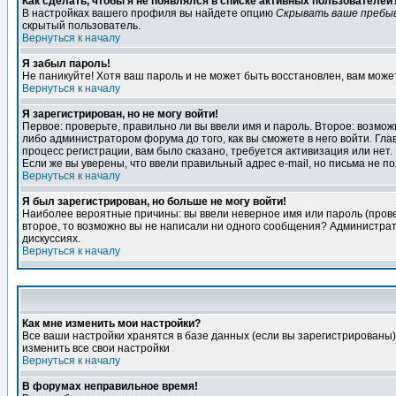
Как сделать, чтобы я не появлялся в списке активных пользователей
В настройках вашего профиля вы найдете опцию
Скрывать ваше пребы
скрытый пользователь.
Вернуться к началу
Я забыл пароль!
Не паникуйте! Хотя ваш пароль и не может быть восстановлен, вам може
Вернуться к началу
Я зарегистрирован, но не могу войти!
Первое: проверьте, правильно ли вы ввели имя и пароль. Второе: возм
либо администратором форума до того, как вы сможете в него войти. Г
процесс регистрации, вам было сказано, требуется активизация или нет. 
Если же вы уверены, что ввели правильный адрес e-mail, но письма не п
Вернуться к началу
Я был зарегистрирован, но больше не могу войти!
Наиболее вероятные причины: вы ввели неверное имя или пароль (провер
второе, то возможно вы не написали ни одного сообщения? Администрат
дискуссиях.
Вернуться к началу
Как мне изменить мои настройки?
Все ваши настройки хранятся в базе данных (если вы зарегистрированы)
изменить все свои настройки
Вернуться к началу
В форумах неправильное время!