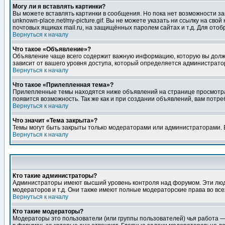
Могу ли я вставлять картинки?
Вы можете вставлять картинки в сообщения. Но пока нет возможности заг
unknown-place.net/my-picture.gif. Вы не можете указать ни ссылку на с
почтовых ящиках mail.ru, на защищённых паролем сайтах и т.д. Для ото
Вернуться к началу
Что такое «Объявление»?
Объявление чаще всего содержит важную информацию, которую вы должн
зависит от вашего уровня доступа, который определяется администрато
Вернуться к началу
Что такое «Прилепленная тема»?
Прилепленные темы находятся ниже объявлений на странице просмотра фо
появится возможность. Так же как и при создании объявлений, вам потр
Вернуться к началу
Что значит «Тема закрыта»?
Темы могут быть закрыты только модераторами или администраторами. В
Вернуться к началу
Кто такие администраторы?
Администраторы имеют высший уровень контроля над форумом. Эти люди
модераторов и т.д. Они также имеют полные модераторские права во все
Вернуться к началу
Кто такие модераторы?
Модераторы это пользователи (или группы пользователей) чья работа —