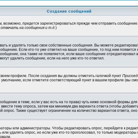
Создание сообщений
ам, возможно, придется зарегистрироваться прежде чем отправить сообщение
отвечать на сообщения и т.д.
)
ать и удалять только свои собственные сообщения. Вы можете редактироват
ообщению. Если кто-то уже ответил на ваше сообщение, то под ним появится
 сообщение, она также не появляется, если ваше сообщение отредактировал 
могут удалить сообщение, если на него уже кто-то ответил.
 своем профиле. После создания вы должны отметить галочкой пункт
Присоед
 умолчанию, если отметите соответствующий пункт в вашем профиле (вы смо
сообщение в теме, если у вас есть на то права) чуть ниже основной формы д
ы ввести тему опроса, затем как минимум два варианта ответа (чтобы добавит
й опрос. Также существует ограничение на количество вариантов ответа, он
ераторы или администраторы. Чтобы редактировать опрос, перейдите к редакт
ь или удалять опрос, но если уже кто-то проголосовал, то только модераторы
овали.