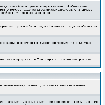
аходится на общедоступном сервере, например: http://www.some-
 картинки которые находятся за механизмом авторизации, например в
ующий тэг HTML (если это разрешено).
форума в котором они было созданы. Возможность создания объявлений
то важную информацию, и вам стоит прочесть их, как только у вас
томатически прекращается. Темы закрываются по многим причинам...
е пользователей, создание групп пользователей и назначение
алять, закрывать и вновь открывать темы, перемещать и разделять темы