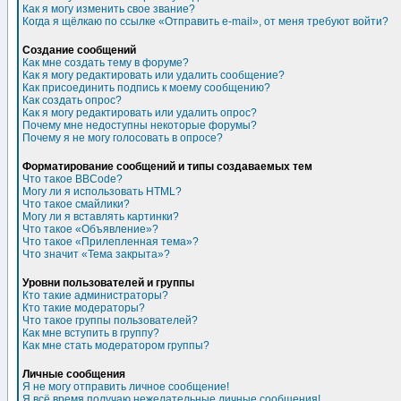
Как я могу изменить свое звание?
Когда я щёлкаю по ссылке «Отправить e-mail», от меня требуют войти?
Создание сообщений
Как мне создать тему в форуме?
Как я могу редактировать или удалить сообщение?
Как присоединить подпись к моему сообщению?
Как создать опрос?
Как я могу редактировать или удалить опрос?
Почему мне недоступны некоторые форумы?
Почему я не могу голосовать в опросе?
Форматирование сообщений и типы создаваемых тем
Что такое BBCode?
Могу ли я использовать HTML?
Что такое смайлики?
Могу ли я вставлять картинки?
Что такое «Объявление»?
Что такое «Прилепленная тема»?
Что значит «Тема закрыта»?
Уровни пользователей и группы
Кто такие администраторы?
Кто такие модераторы?
Что такое группы пользователей?
Как мне вступить в группу?
Как мне стать модератором группы?
Личные сообщения
Я не могу отправить личное сообщение!
Я всё время получаю нежелательные личные сообщения!