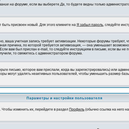
?
вание на форуме
, если вы выберете
Да
, то будете видны только администрат
т быть присвоен новый. Для этого кликните на
Я забыл пароль
, следуйте инс
ожно, ваша учетная запись требует активизации. Некоторые форумы требуют,
лавная причина, по которой требуется активизация, — она уменьшает возмож
Если вам был прислан e-mail, то следуйте инструкциям в письме, если вы не п
олучили, то свяжитесь с администратором форума.
ьте письмо, которое вам прислали, когда вы зарегистрировались) или админ
оры могут удалять неактивных пользователей, чтобы уменьшить размер базы
Параметры и настройки пользователя
. Чтобы изменить их, перейдите в раздел
Профиль
(обычно ссылка на него на