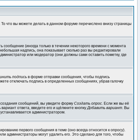
. То что вы можете делать в данном форуме перечислено внизу страницы
ь сообщение (иногда только в течении некоторого времени с момента
 небольшая надпись, она показывает сколько раз вы редактировали
администратор или модератор (они должны сами оставить пометку, где
инить подпись
в форме отправки сообщения, чтобы подпись
жете отключать подпись в определенных сообщениях, убрав галочку
ля создания сообщений, вы увидите форму
Создать опрос
. Если же вы её
ь вариант ответа, введите его и щёлкните кнопку
Добавить вариант
. Вы
о устанавливается администратором.
ированию первого сообщения в теме (оно всегда относится к опросу).
 или администраторы могут удалить его. Это сделано для того, чтобы