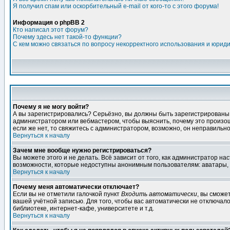
Я получил спам или оскорбительный e-mail от кого-то с этого форума!
Информация о phpBB 2
Кто написал этот форум?
Почему здесь нет такой-то функции?
С кем можно связаться по вопросу некорректного использования и юрид
Почему я не могу войти?
А вы зарегистрировались? Серьёзно, вы должны быть зарегистрированы дл
администратором или вебмастером, чтобы выяснить, почему это произошл
если же нет, то свяжитесь с администратором, возможно, он неправильн
Вернуться к началу
Зачем мне вообще нужно регистрироваться?
Вы можете этого и не делать. Всё зависит от того, как администратор 
возможности, которые недоступны анонимным пользователям: аватары, лич
Вернуться к началу
Почему меня автоматически отключает?
Если вы не отметили галочкой пункт
Входить автоматически
, вы сможе
вашей учётной записью. Для того, чтобы вас автоматически не отключал
библиотеке, интернет-кафе, университете и т.д.
Вернуться к началу