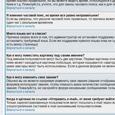
Время обычно правильное, но вы можете видеть время, относящееся к друг
Киев и т.д. Пожалуйста, учтите, что для смены часового пояса, как и д
Вернуться к началу
Я изменил часовой пояс, но время все равно неправильное!
Если вы уверены, что указали часовой пояс правильно, то причина може
один час с реальным временем.
Вернуться к началу
Моего языка нет в списке!
Причина скорее всего в том, что администратор не установил поддержку
установить требуемый язык. Если же поддержки нужного языка пока не 
есть внизу страницы)
Вернуться к началу
Как я могу поместить картинку под своим именем?
Под именем пользователя могут быть две картинки. Первая картинка отн
ниже может находиться картинка побольше, которая называется «аватара
какие аватары могут быть использованы. Если в данном форуме не вклю
Вернуться к началу
Как я могу изменить свое звание?
Обычно вы не можете напрямую изменить свое звание (звание отображае
форумов используют звания, чтобы показать какое количество сообще
звания. Пожалуйста, не засоряйте форум ненужными сообщениями только
Вернуться к началу
Когда я щёлкаю по ссылке «Отправить e-mail», от меня требуют войти
Только зарегистрированные пользователи могут посылать e-mail через 
злоупотребления системой e-mail анонимными пользователями.
Вернуться к началу