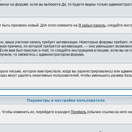
?
вание на форуме
, если вы выберете
Да
, то будете видны только администрат
т быть присвоен новый. Для этого кликните на
Я забыл пароль
, следуйте инс
ожно, ваша учетная запись требует активизации. Некоторые форумы требуют,
лавная причина, по которой требуется активизация, — она уменьшает возмож
Если вам был прислан e-mail, то следуйте инструкциям в письме, если вы не п
олучили, то свяжитесь с администратором форума.
ьте письмо, которое вам прислали, когда вы зарегистрировались) или админ
оры могут удалять неактивных пользователей, чтобы уменьшить размер базы
Параметры и настройки пользователя
. Чтобы изменить их, перейдите в раздел
Профиль
(обычно ссылка на него на