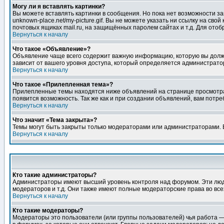
Могу ли я вставлять картинки?
Вы можете вставлять картинки в сообщения. Но пока нет возможности заг
unknown-place.net/my-picture.gif. Вы не можете указать ни ссылку на с
почтовых ящиках mail.ru, на защищённых паролем сайтах и т.д. Для ото
Вернуться к началу
Что такое «Объявление»?
Объявление чаще всего содержит важную информацию, которую вы должн
зависит от вашего уровня доступа, который определяется администрато
Вернуться к началу
Что такое «Прилепленная тема»?
Прилепленные темы находятся ниже объявлений на странице просмотра фо
появится возможность. Так же как и при создании объявлений, вам потр
Вернуться к началу
Что значит «Тема закрыта»?
Темы могут быть закрыты только модераторами или администраторами. В
Вернуться к началу
Кто такие администраторы?
Администраторы имеют высший уровень контроля над форумом. Эти люди
модераторов и т.д. Они также имеют полные модераторские права во все
Вернуться к началу
Кто такие модераторы?
Модераторы это пользователи (или группы пользователей) чья работа —