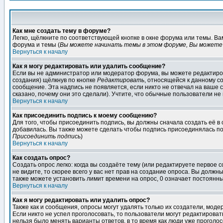
Как мне создать тему в форуме?
Легко, щёлкните по соответствующей кнопке в окне форума или темы. В
форума и темы (
Вы можете начинать темы в этом форуме, Вы можете 
Вернуться к началу
Как я могу редактировать или удалить сообщение?
Если вы не администратор или модератор форума, вы можете редактиров
создания) щёлкнув по кнопке
Редактировать
, относящейся к данному с
сообщение. Эта надпись не появляется, если никто не отвечал на ваше
сказано, почему они это сделали). Учтите, что обычные пользователи не 
Вернуться к началу
Как присоединить подпись к моему сообщению?
Для того, чтобы присоединить подпись, вы должны сначала создать её в
добавилась. Вы также можете сделать чтобы подпись присоединялась по
Присоединить подпись
)
Вернуться к началу
Как создать опрос?
Создать опрос легко: когда вы создаёте тему (или редактируете первое 
не видите, то скорее всего у вас нет прав на создание опроса. Вы должн
также можете установить лимит времени на опрос, 0 означает постоянны
Вернуться к началу
Как я могу редактировать или удалить опрос?
Также как и сообщения, опросы могут удалять только их создатели, мод
Если никто не успел проголосовать, то пользователи могут редактироват
нельзя было менять варианты ответов, в то время как люди уже проголос