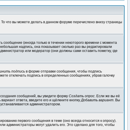
. То что вы можете делать в данном форуме перечислено внизу страницы
ь сообщение (иногда только в течении некоторого времени с момента
 небольшая надпись, она показывает сколько раз вы редактировали
администратор или модератор (они должны сами оставить пометку, где
инить подпись
в форме отправки сообщения, чтобы подпись
жете отключать подпись в определенных сообщениях, убрав галочку
ля создания сообщений, вы увидите форму
Создать опрос
. Если же вы её
ь вариант ответа, введите его и щёлкните кнопку
Добавить вариант
. Вы
о устанавливается администратором.
ированию первого сообщения в теме (оно всегда относится к опросу).
 или администраторы могут удалить его. Это сделано для того, чтобы