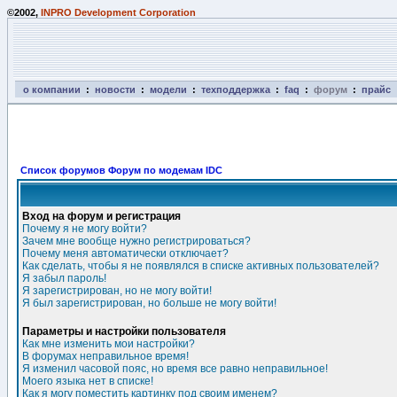
©2002,
INPRO Development Corporation
о компании
:
новости
:
модели
:
техподдержка
:
faq
:
форум
:
прайс
Список форумов Форум по модемам IDC
Вход на форум и регистрация
Почему я не могу войти?
Зачем мне вообще нужно регистрироваться?
Почему меня автоматически отключает?
Как сделать, чтобы я не появлялся в списке активных пользователей?
Я забыл пароль!
Я зарегистрирован, но не могу войти!
Я был зарегистрирован, но больше не могу войти!
Параметры и настройки пользователя
Как мне изменить мои настройки?
В форумах неправильное время!
Я изменил часовой пояс, но время все равно неправильное!
Моего языка нет в списке!
Как я могу поместить картинку под своим именем?