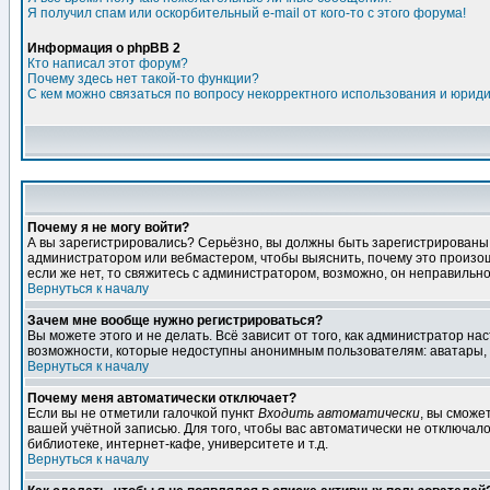
Я получил спам или оскорбительный e-mail от кого-то с этого форума!
Информация о phpBB 2
Кто написал этот форум?
Почему здесь нет такой-то функции?
С кем можно связаться по вопросу некорректного использования и юрид
Почему я не могу войти?
А вы зарегистрировались? Серьёзно, вы должны быть зарегистрированы дл
администратором или вебмастером, чтобы выяснить, почему это произошл
если же нет, то свяжитесь с администратором, возможно, он неправильн
Вернуться к началу
Зачем мне вообще нужно регистрироваться?
Вы можете этого и не делать. Всё зависит от того, как администратор 
возможности, которые недоступны анонимным пользователям: аватары, лич
Вернуться к началу
Почему меня автоматически отключает?
Если вы не отметили галочкой пункт
Входить автоматически
, вы сможе
вашей учётной записью. Для того, чтобы вас автоматически не отключал
библиотеке, интернет-кафе, университете и т.д.
Вернуться к началу