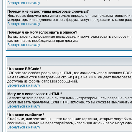
Вернуться к началу
Почему мне недоступны некоторые форумы?
Некоторые форумы доступны только определённым пользователям или гр
модераторы или администраторы форума могут предоставить такое разр
Вернуться к началу
Почему я не могу голосовать в опросе?
Только зарегистрированные пользователи могут участвовать в опросе (чт
вас нет на это необходимых прав доступа.
Вернуться к началу
Что такое BBCode?
BBCode это особая реализация HTML, возможность использования BBCod
нём заключаются в квадратные скобки [ и ], а не < и >, он даёт польз
доступна из формы отправки сообщений.
Вернуться к началу
Могу ли я использовать HTML?
Зависит от того разрешено ли это администратором. Если разрешено его 
могут вызвать проблемы. Если HTML включён, то вы сможете выключить 
Вернуться к началу
Что такое смайлики?
Смайлики, или эмотиконы — это маленькие картинки, которые могут быть 
сообщений. Только не перестарайтесь, используя их: они легко могут с
Вернуться к началу