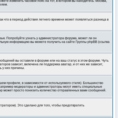
ожете изменить часовой пояс на тот, в котором вы находитесь: Москва,
елем.
так что в период действия летнего времени может появляться разница в
язык. Попробуйте узнать у администратора форума, может ли он
тельную информацию вы можете получить на сайте Группы phpBB (ссылка
сообщений вы оставили в форуме или на ваш статус в этом форуме. Чуть
оров зависит, включена ли поддержка аватар, и от них же зависит,
ь у них причины.
шем профиле, в зависимости от используемого стиля). Большинство
 например модераторы и администраторы могут иметь специальные
ор может просто понизить количество отправленных вами сообщений.
тратором). Это сделано для того, чтобы предотвратить