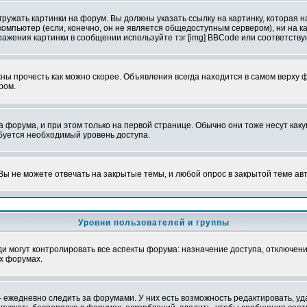
ружать картинки на форум. Вы должны указать ссылку на картинку, которая н
вой компьютер (если, конечно, он не является общедоступным сервером), ни на
бражения картинки в сообщении используйте тэг [img] BBCode или соответств
ы прочесть как можно скорее. Объявления всегда находится в самом верху 
ром.
рума, и при этом только на первой странице. Обычно они тоже несут какую-
ебуется необходимый уровень доступа.
ы не можете отвечать на закрытые темы, и любой опрос в закрытой теме ав
Уровни пользователей и группы
 могут контролировать все аспекты форума: назначение доступа, отключени
х форумах.
 ежедневно следить за форумами. У них есть возможность редактировать, уд