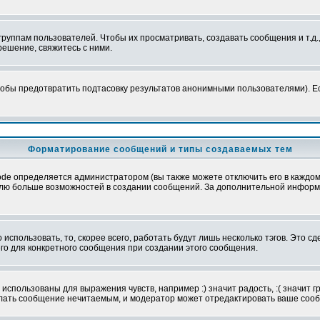
уппам пользователей. Чтобы их просматривать, создавать сообщения и т.д.
ешение, свяжитесь с ними.
обы предотвратить подтасовку результатов анонимными пользователями). Если
Форматирование сообщений и типы создаваемых тем
e определяется администратором (вы также можете отключить его в каждом 
ователю больше возможностей в создании сообщений. За дополнительной инфо
использовать, то, скорее всего, работать будут лишь несколько тэгов. Это с
его для конкретного сообщения при создании этого сообщения.
использованы для выражения чувств, например :) значит радость, :( значит 
делать сообщение нечитаемым, и модератор может отредактировать ваше сооб