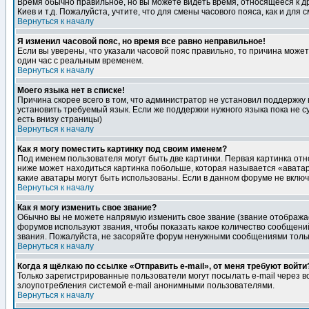
Время обычно правильное, но вы можете видеть время, относящееся к друг
Киев и т.д. Пожалуйста, учтите, что для смены часового пояса, как и д
Вернуться к началу
Я изменил часовой пояс, но время все равно неправильное!
Если вы уверены, что указали часовой пояс правильно, то причина може
один час с реальным временем.
Вернуться к началу
Моего языка нет в списке!
Причина скорее всего в том, что администратор не установил поддержку
установить требуемый язык. Если же поддержки нужного языка пока не 
есть внизу страницы)
Вернуться к началу
Как я могу поместить картинку под своим именем?
Под именем пользователя могут быть две картинки. Первая картинка отн
ниже может находиться картинка побольше, которая называется «аватара
какие аватары могут быть использованы. Если в данном форуме не вклю
Вернуться к началу
Как я могу изменить свое звание?
Обычно вы не можете напрямую изменить свое звание (звание отображае
форумов используют звания, чтобы показать какое количество сообще
звания. Пожалуйста, не засоряйте форум ненужными сообщениями только
Вернуться к началу
Когда я щёлкаю по ссылке «Отправить e-mail», от меня требуют войти
Только зарегистрированные пользователи могут посылать e-mail через 
злоупотребления системой e-mail анонимными пользователями.
Вернуться к началу