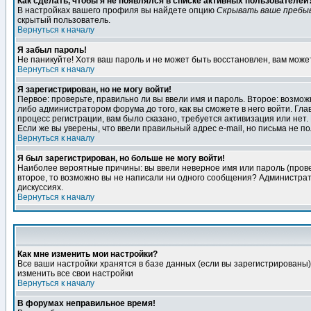
Как сделать, чтобы я не появлялся в списке активных пользователей
В настройках вашего профиля вы найдете опцию
Скрывать ваше пребы
скрытый пользователь.
Вернуться к началу
Я забыл пароль!
Не паникуйте! Хотя ваш пароль и не может быть восстановлен, вам може
Вернуться к началу
Я зарегистрирован, но не могу войти!
Первое: проверьте, правильно ли вы ввели имя и пароль. Второе: возм
либо администратором форума до того, как вы сможете в него войти. Г
процесс регистрации, вам было сказано, требуется активизация или нет. 
Если же вы уверены, что ввели правильный адрес e-mail, но письма не п
Вернуться к началу
Я был зарегистрирован, но больше не могу войти!
Наиболее вероятные причины: вы ввели неверное имя или пароль (провер
второе, то возможно вы не написали ни одного сообщения? Администрат
дискуссиях.
Вернуться к началу
Как мне изменить мои настройки?
Все ваши настройки хранятся в базе данных (если вы зарегистрированы)
изменить все свои настройки
Вернуться к началу
В форумах неправильное время!