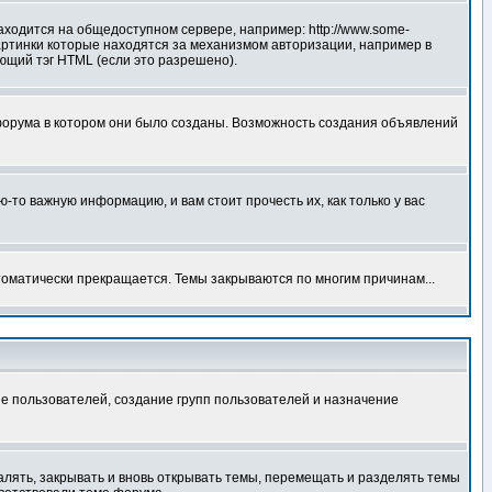
аходится на общедоступном сервере, например: http://www.some-
 картинки которые находятся за механизмом авторизации, например в
ующий тэг HTML (если это разрешено).
форума в котором они было созданы. Возможность создания объявлений
то важную информацию, и вам стоит прочесть их, как только у вас
томатически прекращается. Темы закрываются по многим причинам...
е пользователей, создание групп пользователей и назначение
алять, закрывать и вновь открывать темы, перемещать и разделять темы