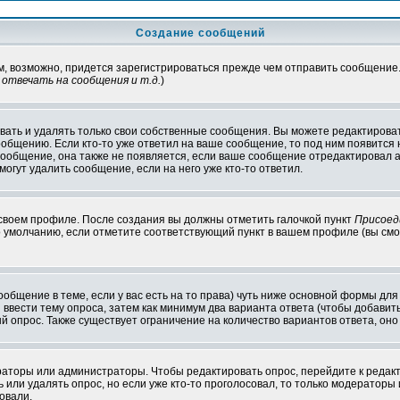
Создание сообщений
ам, возможно, придется зарегистрироваться прежде чем отправить сообщение
отвечать на сообщения и т.д.
)
ать и удалять только свои собственные сообщения. Вы можете редактироват
ообщению. Если кто-то уже ответил на ваше сообщение, то под ним появится
 сообщение, она также не появляется, если ваше сообщение отредактировал 
могут удалить сообщение, если на него уже кто-то ответил.
 своем профиле. После создания вы должны отметить галочкой пункт
Присоед
 умолчанию, если отметите соответствующий пункт в вашем профиле (вы смо
сообщение в теме, если у вас есть на то права) чуть ниже основной формы д
ы ввести тему опроса, затем как минимум два варианта ответа (чтобы добавит
й опрос. Также существует ограничение на количество вариантов ответа, он
ераторы или администраторы. Чтобы редактировать опрос, перейдите к редакт
ь или удалять опрос, но если уже кто-то проголосовал, то только модераторы
овали.