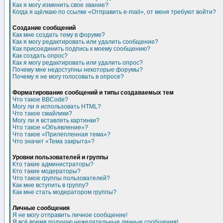
Как я могу изменить свое звание?
Когда я щёлкаю по ссылке «Отправить e-mail», от меня требуют войти?
Создание сообщений
Как мне создать тему в форуме?
Как я могу редактировать или удалить сообщение?
Как присоединить подпись к моему сообщению?
Как создать опрос?
Как я могу редактировать или удалить опрос?
Почему мне недоступны некоторые форумы?
Почему я не могу голосовать в опросе?
Форматирование сообщений и типы создаваемых тем
Что такое BBCode?
Могу ли я использовать HTML?
Что такое смайлики?
Могу ли я вставлять картинки?
Что такое «Объявление»?
Что такое «Прилепленная тема»?
Что значит «Тема закрыта»?
Уровни пользователей и группы
Кто такие администраторы?
Кто такие модераторы?
Что такое группы пользователей?
Как мне вступить в группу?
Как мне стать модератором группы?
Личные сообщения
Я не могу отправить личное сообщение!
Я всё время получаю нежелательные личные сообщения!