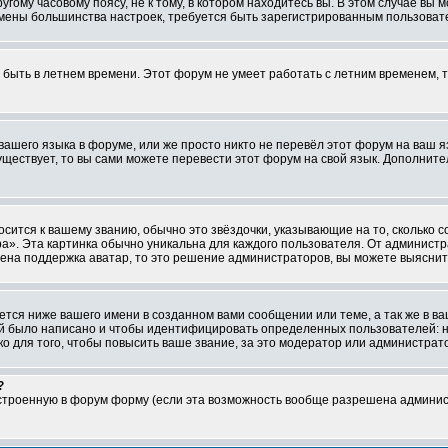
ому часовому поясу, не к тому, в котором находитесь вы. В этом случае вы м
ля смены большинства настроек, требуется быть зарегистрированным пользоват
т быть в летнем времени. Этот форум не умеет работать с летним временем, 
 вашего языка в форуме, или же просто никто не перевёл этот форум на ваш 
существует, то вы сами можете перевести этот форум на свой язык. Дополни
осится к вашему званию, обычно это звёздочки, указывающие на то, сколько 
». Эта картинка обычно уникальна для каждого пользователя. От администрат
чена поддержка аватар, то это решение администраторов, вы можете выяснит
тся ниже вашего имени в созданном вами сообщении или теме, а так же в ва
ний было написано и чтобы идентифицировать определенных пользователей:
 для того, чтобы повысить ваше звание, за это модератор или администрат
?
встроенную в форум форму (если эта возможность вообще разрешена админис