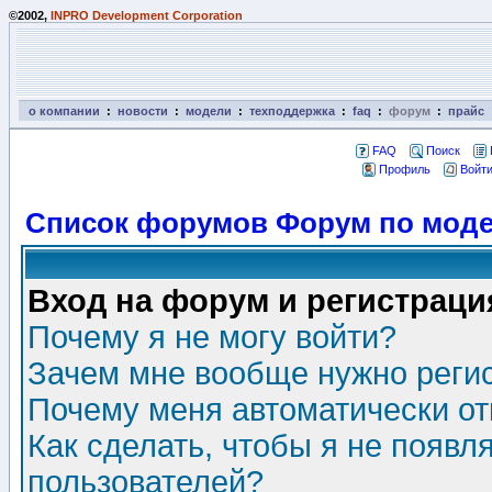
©2002,
INPRO Development Corporation
о компании
:
новости
:
модели
:
техподдержка
:
faq
:
форум
:
прайс
FAQ
Поиск
Профиль
Войти
Список форумов Форум по моде
Вход на форум и регистраци
Почему я не могу войти?
Зачем мне вообще нужно реги
Почему меня автоматически о
Как сделать, чтобы я не появл
пользователей?