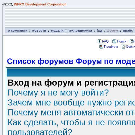
©2002,
INPRO Development Corporation
о компании
:
новости
:
модели
:
техподдержка
:
faq
:
форум
:
прайс
FAQ
Поиск
Профиль
Войти
Список форумов Форум по моде
Вход на форум и регистраци
Почему я не могу войти?
Зачем мне вообще нужно реги
Почему меня автоматически о
Как сделать, чтобы я не появл
пользователей?