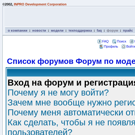
©2002,
INPRO Development Corporation
о компании
:
новости
:
модели
:
техподдержка
:
faq
:
форум
:
прайс
FAQ
Поиск
Профиль
Войти
Список форумов Форум по моде
Вход на форум и регистраци
Почему я не могу войти?
Зачем мне вообще нужно реги
Почему меня автоматически о
Как сделать, чтобы я не появл
пользователей?