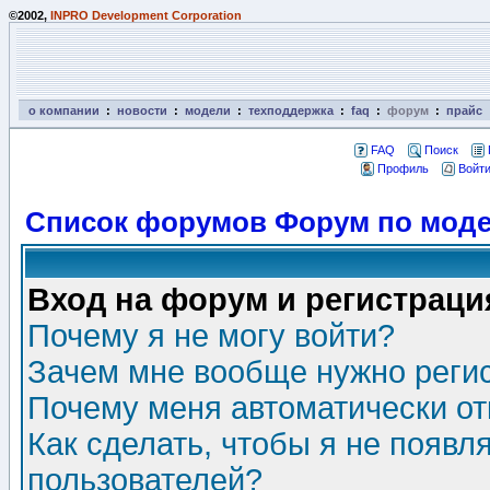
©2002,
INPRO Development Corporation
о компании
:
новости
:
модели
:
техподдержка
:
faq
:
форум
:
прайс
FAQ
Поиск
Профиль
Войти
Список форумов Форум по моде
Вход на форум и регистраци
Почему я не могу войти?
Зачем мне вообще нужно реги
Почему меня автоматически о
Как сделать, чтобы я не появл
пользователей?